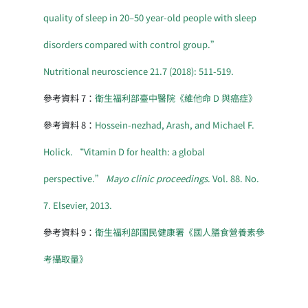
quality of sleep in 20–50 year-old people with sleep
disorders compared with control group.”
Nutritional neuroscience 21.7 (2018): 511-519.
參考資料 7：
衛生福利部臺中醫院《維他命 D 與癌症》
參考資料 8：
Hossein-nezhad, Arash, and Michael F.
Holick. “Vitamin D for health: a global
perspective.”
Mayo clinic proceedings
. Vol. 88. No.
7. Elsevier, 2013.
參考資料 9：
衛生福利部國民健康署《國人膳食營養素參
考攝取量》