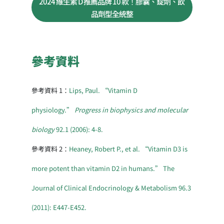
2024 維生素 D 推薦品牌 10 款！膠囊、錠劑、飲
品劑型全統整
參考資料
參考資料 1：
Lips, Paul. “Vitamin D
physiology.”
Progress in biophysics and molecular
biology
92.1 (2006): 4-8.
參考資料 2：
Heaney, Robert P., et al. “Vitamin D3 is
more potent than vitamin D2 in humans.” The
Journal of Clinical Endocrinology & Metabolism 96.3
(2011): E447-E452.