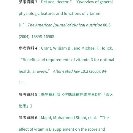
參考資料 3：
DeLuca, Hector F. “Overview of general
physiologic features and functions of vitamin
D.”
The American journal of clinical nutrition
80.6
(2004): 1689S-1696S.
參考資料 4：
Grant, William B., and Michael F. Holick.
“Benefits and requirements of vitamin D for optimal
health: a review.”
Altern Med Rev
10.2 (2005): 94-
111.
參考資料 5：
衛生福利部《孕媽咪補充維生素D的「四大
迷思」》
參考資料 6：
Majid, Mohammad Shahi, et al. “The
effect of vitamin D supplement on the score and