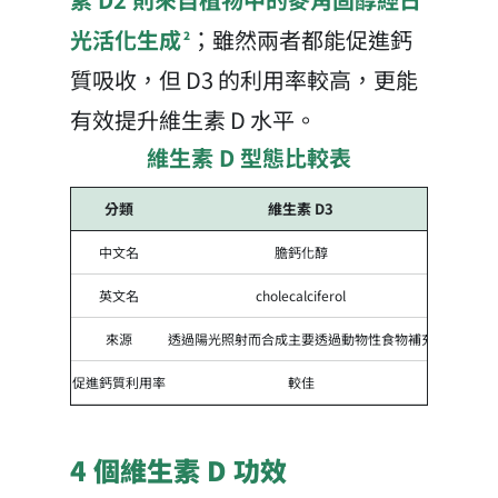
光活化生成
；雖然兩者都能促進鈣
2
質吸收，但 D3 的利用率較高，更能
有效提升維生素 D 水平。
維生素 D 型態比較表
分類
維生素 D3
維生素
中文名
膽鈣化醇
麥角
英文名
cholecalciferol
ergocal
來源
透過陽光照射而合成主要透過動物性食物補充
透過植物
促進鈣質利用率
較佳
比起維生素
4 個維生素 D 功效