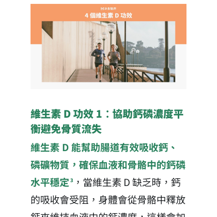
維生素 D 功效 1：協助鈣磷濃度平
衡避免骨質流失
維生素 D 能幫助腸道有效吸收鈣、
磷礦物質，確保血液和骨骼中的鈣磷
水平穩定
，當維生素 D 缺乏時，鈣
3
的吸收會受阻，身體會從骨骼中釋放
鈣來維持血液中的鈣濃度，這樣會加