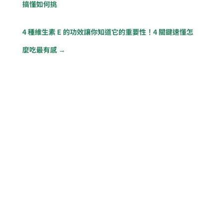
搞懂如何挑
4 種維生素 E 的功效讓你知道它的重要性！4 關鍵速懂怎
麼吃最有感
→