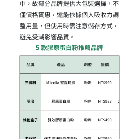
中，故部分品牌提供大包裝選擇，不
僅價格實惠，還能依據個人吸收力調
整用量，但使用時需注意儲存方式，
避免受潮影響品質。
5 款膠原蛋白粉推薦品牌
品牌
產品
劑型
售價
內容量
三得利
Milcolla 蜜露珂娜
粉劑
NT$990
15 入／盒
明治
膠原蛋白粉
粉劑
NT$988
196 克／袋
維他盒子
雙效膠原蛋白粉
粉劑
NT$490
15 入／盒
老行家
彈力珍珠膠原蛋白粉
粉劑
NT$990
30 入／盒