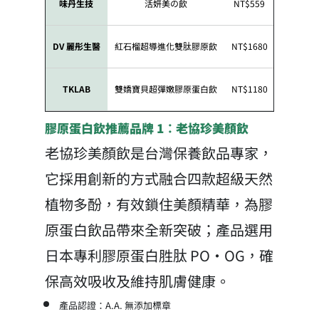
味丹生技
活妍美の飲
NT$559
12 入／
DV 麗彤生醫
紅石榴超導進化雙肽膠原飲
NT$1680
5 入／盒
TKLAB
雙嬌寶貝超彈嫩膠原蛋白飲
NT$1180
10 入／
膠原蛋白飲推薦品牌 1：老協珍美顏飲
老協珍美顏飲是台灣保養飲品專家，
它採用創新的方式融合四款超級天然
植物多酚，有效鎖住美顏精華，為膠
原蛋白飲品帶來全新突破；產品選用
日本專利膠原蛋白胜肽 PO·OG，確
保高效吸收及維持肌膚健康。
產品認證：A.A. 無添加標章