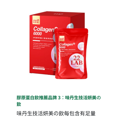
膠原蛋白飲推薦品牌 3：味丹生技活妍美の
飲
味丹生技活妍美の飲每包含有足量