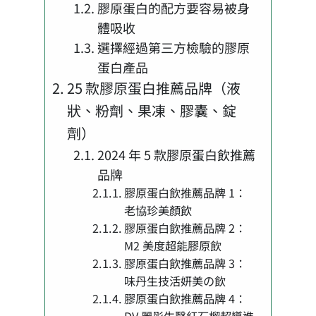
膠原蛋白的配方要容易被身
體吸收
選擇經過第三方檢驗的膠原
蛋白產品
25 款膠原蛋白推薦品牌（液
狀、粉劑、果凍、膠囊、錠
劑）
2024 年 5 款膠原蛋白飲推薦
品牌
膠原蛋白飲推薦品牌 1：
老協珍美顏飲
膠原蛋白飲推薦品牌 2：
M2 美度超能膠原飲
膠原蛋白飲推薦品牌 3：
味丹生技活妍美の飲
膠原蛋白飲推薦品牌 4：
DV 麗彤生醫紅石榴超導進