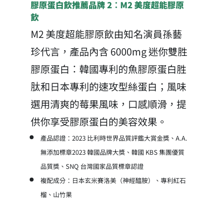
膠原蛋白飲推薦品牌 2：M2 美度超能膠原
飲
M2 美度超能膠原飲由知名演員孫藝
珍代言，產品內含 6000mg 迷你雙胜
膠原蛋白：韓國專利的魚膠原蛋白胜
肽和日本專利的速攻型絲蛋白；風味
選用清爽的莓果風味，口感順滑，提
供你享受膠原蛋白的美容效果。
產品認證：2023 比利時世界品質評鑑大賞金獎、A.A.
無添加標章2023 韓國品牌大獎、韓國 KBS 集團優質
品質獎、SNQ 台灣國家品質標章認證
複配成分：日本玄米賽洛美（神經醯胺）、專利紅石
榴、山竹果