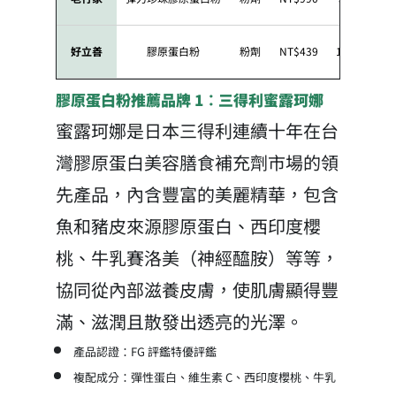
好立善
膠原蛋白粉
粉劑
NT$439
150 克／袋
膠原蛋白粉推薦品牌 1：三得利蜜露珂娜
蜜露珂娜是日本三得利連續十年在台
灣膠原蛋白美容膳食補充劑市場的領
先產品，內含豐富的美麗精華，包含
魚和豬皮來源膠原蛋白、西印度櫻
桃、牛乳賽洛美（神經醯胺）等等，
協同從內部滋養皮膚，使肌膚顯得豐
滿、滋潤且散發出透亮的光澤。
產品認證：FG 評鑑特優評鑑
複配成分：彈性蛋白、維生素 C、西印度櫻桃、牛乳