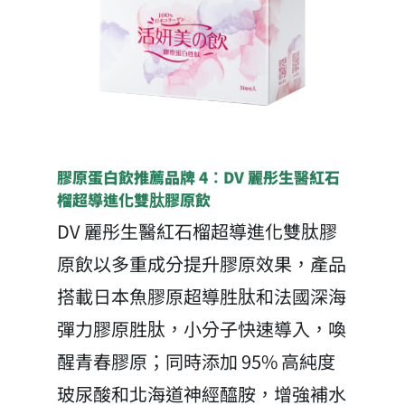
膠原蛋白飲推薦品牌 4：DV 麗彤生醫紅石
榴超導進化雙肽膠原飲
DV 麗彤生醫紅石榴超導進化雙肽膠
原飲以多重成分提升膠原效果，產品
搭載日本魚膠原超導胜肽和法國深海
彈力膠原胜肽，小分子快速導入，喚
醒青春膠原；同時添加 95% 高純度
玻尿酸和北海道神經醯胺，增強補水